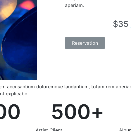
aperiam.
$35
Reservation
ptatem accusantium doloremque laudantium, totam rem aperi
unt explicabo.
00
500
+
Artist Client
Albu