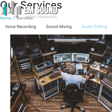
Our Services
Home
Services
Voice Recording
Sound Mixing
Audio Editing