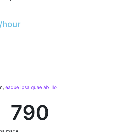
/hour
am,
eaque ipsa quae ab illo
790
ms made