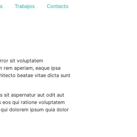
os
Trabajos
Contacto
rror sit voluptatem
m rem aperiam, eaque ipsa
chitecto beatae vitae dicta sunt
sit aspernatur aut odit aut
s eos qui ratione voluptatem
 qui dolorem ipsum quia dolor